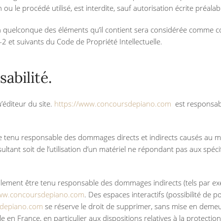
ou le procédé utilisé, est interdite, sauf autorisation écrite préalab
un quelconque des éléments qu’il contient sera considérée comme co
 et suivants du Code de Propriété Intellectuelle.
abilité.
’éditeur du site.
https://www.concoursdepiano.com
est responsable
tenu responsable des dommages directs et indirects causés au matéri
ésultant soit de l’utilisation d’un matériel ne répondant pas aux spéci
lement être tenu responsable des dommages indirects (tels par e
www.concoursdepiano.com
. Des espaces interactifs (possibilité de 
sdepiano.com
se réserve le droit de supprimer, sans mise en deme
ble en France, en particulier aux dispositions relatives à la protect