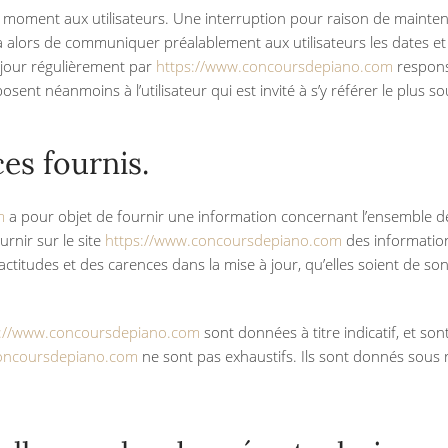
t moment aux utilisateurs. Une interruption pour raison de mainte
ra alors de communiquer préalablement aux utilisateurs les dates et 
 jour régulièrement par
https://www.concoursdepiano.com
respons
sent néanmoins à l’utilisateur qui est invité à s’y référer le plus 
ces fournis.
m
a pour objet de fournir une information concernant l’ensemble des 
urnir sur le site
https://www.concoursdepiano.com
des informations
titudes et des carences dans la mise à jour, qu’elles soient de son f
s://www.concoursdepiano.com
sont données à titre indicatif, et sont
concoursdepiano.com
ne sont pas exhaustifs. Ils sont donnés sous 