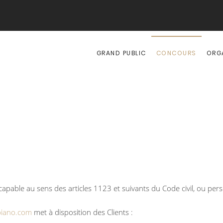
GRAND PUBLIC
CONCOURS
ORG
able au sens des articles 1123 et suivants du Code civil, ou perso
piano.com
met à disposition des Clients :