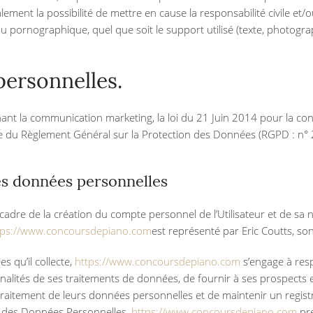
ement la possibilité de mettre en cause la responsabilité civile et/
ou pornographique, quel que soit le support utilisé (texte, photogra
personnelles.
ant la communication marketing, la loi du 21 Juin 2014 pour la co
ue du Règlement Général sur la Protection des Données (RGPD : n°
des données personnelles
adre de la création du compte personnel de l’Utilisateur et de sa na
tps://www.concoursdepiano.com
est représenté par Eric Coutts, so
 qu’il collecte,
https://www.concoursdepiano.com
s’engage à resp
finalités de ses traitements de données, de fournir à ses prospects et 
raitement de leurs données personnelles et de maintenir un registr
e des Données Personnelles,
https://www.concoursdepiano.com
pre